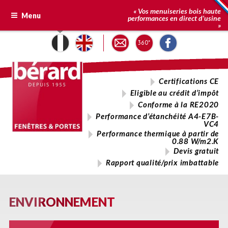
Aller
au
« Vos menuiseries bois haute
Menu
contenu
performances en direct d’usine
principal
»
Certifications CE
Eligible au crédit d’impôt
Conforme à la RE2020
Performance d’étanchéité A4-E7B-
VC4
Performance thermique à partir de
0.88 W/m2.K
Devis gratuit
Rapport qualité/prix imbattable
Vos menuiseries bois haute performances en direct d’usine
MENUISERIE
BÉRARD
ENVIRONNEMENT